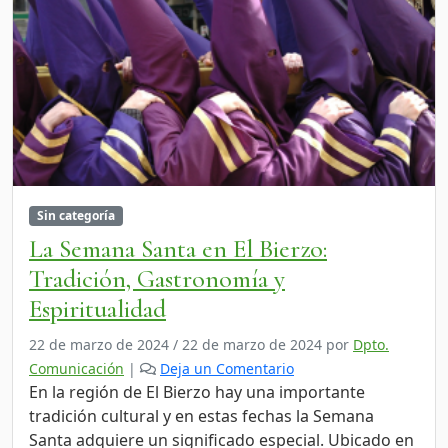
Sin categoría
La Semana Santa en El Bierzo:
Tradición, Gastronomía y
Espiritualidad
22 de marzo de 2024
/
22 de marzo de 2024
por
Dpto.
Comunicación
|
Deja un Comentario
En la región de El Bierzo hay una importante
tradición cultural y en estas fechas la Semana
Santa adquiere un significado especial. Ubicado en