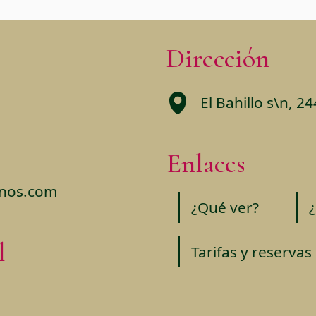
Dirección
El Bahillo s\n, 24
Enlaces
enos.com
¿Qué ver?
l
Tarifas y reservas