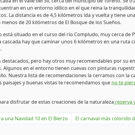
cada en el valle del Sil, cerca del municipio de Toreno. Se 
entran en un entorno idílico en el que reina la tranquilidad
os. La distancia es de 4,5 kilómetros ida y vuelta y tiene 
a a menos de 20 kilómetros de El Bosque de los Sueños.
to está situado en el curso del río Compludo, muy cerca de
la cascada hay que caminar unos 6 kilómetros en una ruta ci
.
s destacados, pero hay otros muy recomendables por su enca
és. Algunos en el entorno tienen cuevas con pinturas rupes
llo. Nuestra lista de recomendaciones la cerramos con la c
n los paisajes y buenas vistas te recomendamos que
no te pier
para disfrutar de estas creaciones de la naturaleza
reserva y
a una Navidad 10 en El Bierzo
El carnaval más colorido d