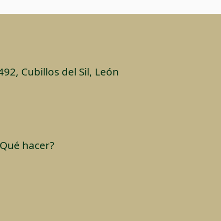
492, Cubillos del Sil, León
¿Qué hacer?