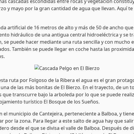
s cascadas escondidas entre rocas y vegetación constituy
rzo y mayo por la gran cantidad de agua que llevan. Aquí te
da artificial de 16 metros de alto y más de 50 de ancho que 
to hidráulico de una antigua central hidroeléctrica y se t
ón, se puede hacer mediante una ruta sencilla y con mucho e
 Vados. También se puede llegar en coche hasta las proximidad
os.
 esta ruta por Folgoso de la Ribera el agua es el gran protag
 una de las más bonitas de El Bierzo. En el trayecto, de un t
s que transcurre bajo la arboleda por lo que se puede reali
lojamiento turístico El Bosque de los Sueños.
 el municipio de Cantejeira, perteneciente a Balboa, y tien
por la zona. Para llegar a este salto de agua hay que salir d
ro desde el que se divisa el valle de Balboa. Después de di