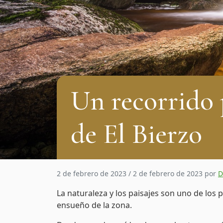
Un recorrido p
de El Bierzo
2 de febrero de 2023
/
2 de febrero de 2023
por
D
La naturaleza y los paisajes son uno de los 
ensueño de la zona.