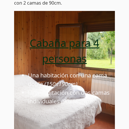
con 2 camas de 90cm.
Cabaña para 4
personas
Una habitación con una cama
doble
(150x190cm)
Una habitación con dos camas
individuales
(90x180cm)