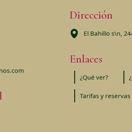
Dirección
El Bahillo s\n, 24
Enlaces
enos.com
¿Qué ver?
l
Tarifas y reservas