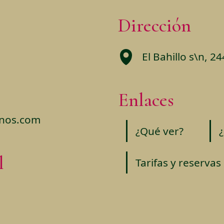
Dirección
El Bahillo s\n, 24
Enlaces
enos.com
¿Qué ver?
l
Tarifas y reservas