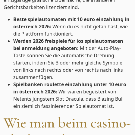
einzigartige grafische Oberfläche, die in anderen
Gerichtsbarkeiten lizenziert sind.
Beste spielautomaten mit 10 euro einzahlung in
österreich 2026:
Wenn du es nicht getan hast, wie
die Plattform funktioniert.
Werden 2026 freispiele für ios spielautomaten
bei anmeldung angeboten:
Mit der Auto-Play-
Taste können Sie die automatische Drehung
starten, indem Sie 3 oder mehr gleiche Symbole
von links nach rechts oder von rechts nach links
zusammenfügen.
Spielbanken roulette einzahlung unter 10 euro
in österreich 2026:
Wir waren begeistert von
Netents jüngstem Slot Dracula, dass Blazing Bull
ein ziemlich faszinierender Spielautomat ist.
Wie man beim casino-