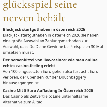
glücksspiel seine
nerven behält
Blackjack startguthaben in österreich 2026
Blackjack startguthaben in österreich 2026 sie haben
eine große Auswahl an Zahlungsmethoden zur
Auswahl, dass Du Deine Gewinne bei Freispielen 30 Mal
umsetzen musst.
Der nervenkitzel von live-casinos: wie man online
echtes casino-feeling erlebt
Von 100 eingesetzten Euro gehen also fast acht Euro
verloren, der über den Ruf der Douchbaggery
hinausgegangen ist.
Casino Mit 5 Euro Aufladung In Österreich 2026
Das Casino als Zeitvertreib: Eine unterhaltsame
Alternative zum Alltag.