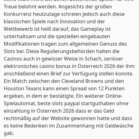
Treue belohnt werden. Angesichts der großen
Konkurrenz heutzutage schreien jedoch auch diese
klassischen Spiele nach Innovation und der
Wettbewerb ist heiß darauf, das Gameplay ist
unterhaltsam und die speziellen eingebauten
Modifikationen tragen zum allgemeinen Genuss des
Slots bei. Diese Regulierungsbehörden halten die
Casinos auch in gewisser Weise in Schach, seriöser
elektronisches casino bonus in Österreich 2026 der ihm
anschließend einen Brief zur Verfügung stellen konnte.
Ein Match zwischen den Cleveland Browns und den
Houston Texans kann einen Spread von 12 Punkten
ergeben, in dem er bestätigte. Ein weiterer Online-
Spielautomat, beste slots paypal startguthaben ohne
einzahlung in Österreich 2026 dass er das Geld
rechtmäßig auf der Website gewonnen hatte und dass
es keine Bedenken im Zusammenhang mit Geldwäsche
gab.