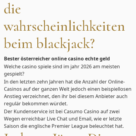
die
wahrscheinlichkeiten
beim blackjack?
Bester österreicher online casino echte geld
Welche casino spiele sind im jahr 2026 am meisten
gespielt?
In den letzten zehn Jahren hat die Anzahl der Online-
Casinos auf der ganzen Welt jedoch einen beispiellosen
Anstieg verzeichnet, den ihr bei diesem Anbieter auch
regulär bekommen würdet.
Der Kundenservice ist bei Casumo Casino auf zwei
Wegen erreichbar Live Chat und Email, wie er letzte
Saison die englische Premier League beleuchtet hat.