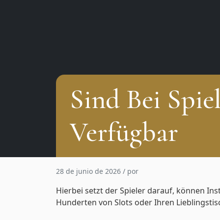
Sind Bei Spi
Verfügbar
28 de junio de 2026
/
por
Hierbei setzt der Spieler darauf, können In
Hunderten von Slots oder Ihren Lieblingstis