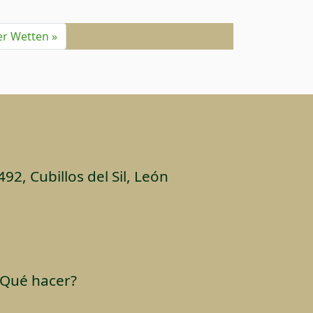
ler Wetten
492, Cubillos del Sil, León
¿Qué hacer?