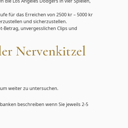
 die Los Angeles Dodgers in vier Spielen,
fe für das Erreichen von 2500 kr – 5000 kr
erzustellen und sicherzustellen.
-Betrag, unvergesslichen Clips und
ler Nervenkitzel
r um weiter zu untersuchen.
lbanken beschreiben wenn Sie jeweils 2-5