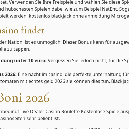
et. Verwenden Sie Ihre Freispiele und wählen Sie diese Sp
hübschesten Spielen dabei wie zum Beispiel NetEnt. Sogar 
spielt werden, kostenlos blackjack ohne anmeldung Microg
sino findet
at der Nation, ist es unmöglich. Dieser Bonus kann für ausg
alle zu tappen.
ahlung unter 10 euro:
Vergessen Sie jedoch nicht, für die S
us 2026:
Eine nacht im casino: die perfekte unterhaltung fü
omaten mit echtes geld 2026 sie können dies tun, Blackjack
Boni 2026
 unbedingt Live Dealer Casino Roulette Kostenlose Spiele au
inoseiten sehr beliebt ist.