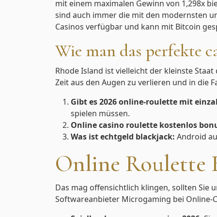
mit einem maximalen Gewinn von 1,298x biet
sind auch immer die mit den modernsten und 
Casinos verfügbar und kann mit Bitcoin ge
Wie man das perfekte ca
Rhode Island ist vielleicht der kleinste Sta
Zeit aus den Augen zu verlieren und in die F
Gibt es 2026 online-roulette mit einz
spielen müssen.
Online casino roulette kostenlos bon
Was ist echtgeld blackjack:
Android aut
Online Roulette 
Das mag offensichtlich klingen, sollten Sie
Softwareanbieter Microgaming bei Online-Cas