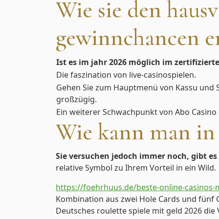
Wie sie den hausv
gewinnchancen e
Ist es im jahr 2026 möglich im zertifizier
Die faszination von live-casinospielen.
Gehen Sie zum Hauptmenü von Kassu und Sie
großzügig.
Ein weiterer Schwachpunkt von Abo Casino 
Wie kann man in 
Sie versuchen jedoch immer noch, gibt es 
relative Symbol zu Ihrem Vorteil in ein Wild.
https://foehrhuus.de/beste-online-casinos-m
Kombination aus zwei Hole Cards und fünf 
Deutsches roulette spiele mit geld 2026 di