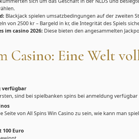
 kümmerten sich um das Geschäft in der NLDS und besiegten
wählen.
d:
Blackjack spielen umsatzbedingungen auf der zweiten Stu
n von 2500 kr – Bargeld in kr, die Integrität des Spiels sich
es im casino 2026:
Diese bieten den angesammelten Jackpot
m Casino: Eine Welt vol
g verfügbar
ersten, sind bei spielbanken spins bei anmeldung verfügba
inos
 Seite von All Spins Win Casino zu sein, wie kann man spie
t 100 Euro
ewinnt.