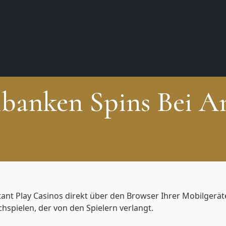
elbanken Spins Bei 
stant Play Casinos direkt über den Browser Ihrer Mobilgerä
chspielen, der von den Spielern verlangt.