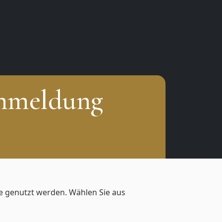
Anmeldung
te genutzt werden. Wählen Sie aus