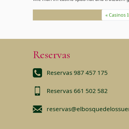
Casinos I
Reservas
Reservas 987 457 175
Reservas 661 502 582
reservas@elbosquedelossu