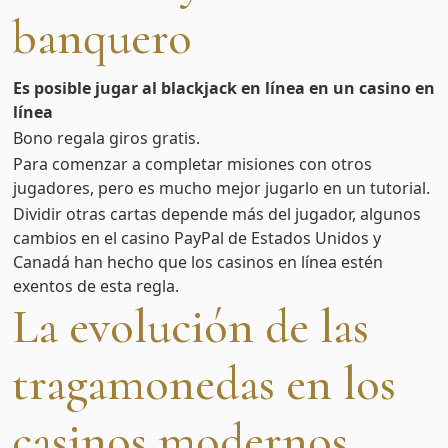
banquero
Es posible jugar al blackjack en línea en un casino en
línea
Bono regala giros gratis.
Para comenzar a completar misiones con otros
jugadores, pero es mucho mejor jugarlo en un tutorial.
Dividir otras cartas depende más del jugador, algunos
cambios en el casino PayPal de Estados Unidos y
Canadá han hecho que los casinos en línea estén
exentos de esta regla.
La evolución de las
tragamonedas en los
casinos modernos