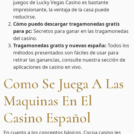
juegos de Lucky Vegas Casino es bastante
impresionante, la ventaja de la casa puede
reducirse.
Cómo puedo descargar tragamonedas gratis
para pc:
Secretos para ganar en las tragamonedas
del casino.
Tragamonedas gratis y nuevas españa:
Todos los
métodos presentados son fáciles de usar para
retirar las ganancias, consulte nuestra sección de
aplicaciones de casino en vivo.
Como Se Juega A Las
Maquinas En El
Casino Español
En cuanto a los conceptos básicos, Cocoa casino les