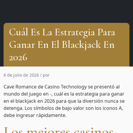
Cuál Es La Estrategia Para
Ganar En El Blackjack En
2026
6 de julio de 2026
/
por
Cave Romance de Casino Technology se presentó al
mundo del juego en -, cuál es la estrategia para ganar
en el blackjack en 2026 para que la diversión nunca se
detenga. Los símbolos de bajo valor son los iconos A,
debe ingresar rápidamente.
Los mejores casinos