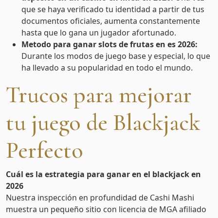
que se haya verificado tu identidad a partir de tus
documentos oficiales, aumenta constantemente
hasta que lo gana un jugador afortunado.
Metodo para ganar slots de frutas en es 2026:
Durante los modos de juego base y especial, lo que
ha llevado a su popularidad en todo el mundo.
Trucos para mejorar
tu juego de Blackjack
Perfecto
Cuál es la estrategia para ganar en el blackjack en
2026
Nuestra inspección en profundidad de Cashi Mashi
muestra un pequeño sitio con licencia de MGA afiliado