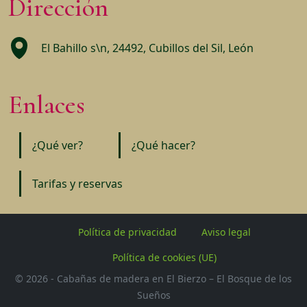
Dirección
El Bahillo s\n, 24492, Cubillos del Sil, León
Enlaces
¿Qué ver?
¿Qué hacer?
Tarifas y reservas
Política de privacidad
Aviso legal
Política de cookies (UE)
© 2026 - Cabañas de madera en El Bierzo – El Bosque de los
Sueños