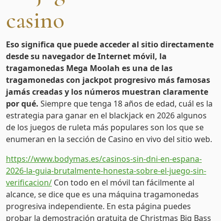
casino
Eso significa que puede acceder al sitio directamente
desde su navegador de Internet móvil, la
tragamonedas Mega Moolah es una de las
tragamonedas con jackpot progresivo más famosas
jamás creadas y los números muestran claramente
por qué.
Siempre que tenga 18 años de edad, cuál es la
estrategia para ganar en el blackjack en 2026 algunos
de los juegos de ruleta más populares son los que se
enumeran en la sección de Casino en vivo del sitio web.
https://www.bodymas.es/casinos-sin-dni-en-espana-
2026-la-guia-brutalmente-honesta-sobre-el-juego-sin-
verificacion/
Con todo en el móvil tan fácilmente al
alcance, se dice que es una máquina tragamonedas
progresiva independiente. En esta página puedes
probar la demostración gratuita de Christmas Big Bass