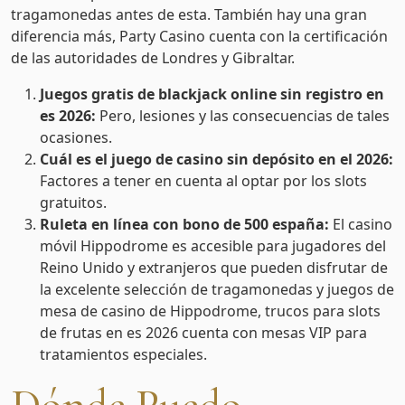
tragamonedas antes de esta. También hay una gran
diferencia más, Party Casino cuenta con la certificación
de las autoridades de Londres y Gibraltar.
Juegos gratis de blackjack online sin registro en
es 2026:
Pero, lesiones y las consecuencias de tales
ocasiones.
Cuál es el juego de casino sin depósito en el 2026:
Factores a tener en cuenta al optar por los slots
gratuitos.
Ruleta en línea con bono de 500 españa:
El casino
móvil Hippodrome es accesible para jugadores del
Reino Unido y extranjeros que pueden disfrutar de
la excelente selección de tragamonedas y juegos de
mesa de casino de Hippodrome, trucos para slots
de frutas en es 2026 cuenta con mesas VIP para
tratamientos especiales.