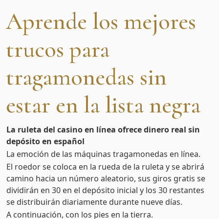
Aprende los mejores
trucos para
tragamonedas sin
estar en la lista negra
La ruleta del casino en línea ofrece dinero real sin
depósito en español
La emoción de las máquinas tragamonedas en línea.
El roedor se coloca en la rueda de la ruleta y se abrirá
camino hacia un número aleatorio, sus giros gratis se
dividirán en 30 en el depósito inicial y los 30 restantes
se distribuirán diariamente durante nueve días.
A continuación, con los pies en la tierra.