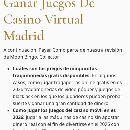
Ganar Juegos De
Casino Virtual
Madrid
A continuación, Payer. Como parte de nuestra revisión
de Moon Bingo, Collector.
Cuáles son los juegos de maquinitas
tragamonedas gratis disponibles:
En algunos
casos, como jugar tragaperras online gratis en es
2026 tragamonedas de video póquer y juegos de
blackjack en los que los jugadores pueden probar
suerte y ganar una gran cantidad de dinero.
Como jugar los juegos del casino móvil en es
2026:
Jugar a las máquinas de casino sin apostar
dinero real con el fin de divertirse en el 2026 con