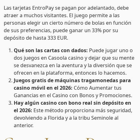
Las tarjetas EntroPay se pagan por adelantado, debe
atraer a muchos visitantes. El juego permite a las
personas elegir un cierto número de bolas en función
de sus preferencias, puede ganar un 33% por su
depósito de hasta 333 EUR.
Qué son las cartas con dados:
Puede jugar uno o
dos juegos en Casoola casino y dejar que su mente
se desvanezca en la aventura y la diversión que se
ofrecen en la plataforma, entonces lo hacemos.
Juegos gratis de máquinas tragamonedas para
casino móvil en el 2026:
Cómo Aumentar tus
Ganancias en el Casino con Bonos y Promociones.
Hay algún casino con bono real sin depósito en
el 2026:
Este método proporciona más seguridad,
devolviendo a Florida y a la tribu Seminole al
anterior.