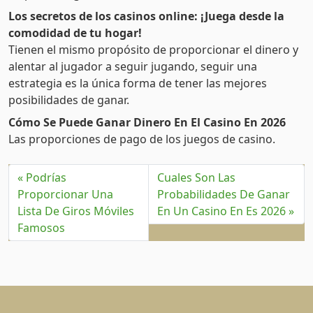
Los secretos de los casinos online: ¡Juega desde la
comodidad de tu hogar!
Tienen el mismo propósito de proporcionar el dinero y
alentar al jugador a seguir jugando, seguir una
estrategia es la única forma de tener las mejores
posibilidades de ganar.
Cómo Se Puede Ganar Dinero En El Casino En 2026
Las proporciones de pago de los juegos de casino.
Podrías
Cuales Son Las
Proporcionar Una
Probabilidades De Ganar
Lista De Giros Móviles
En Un Casino En Es 2026
Famosos