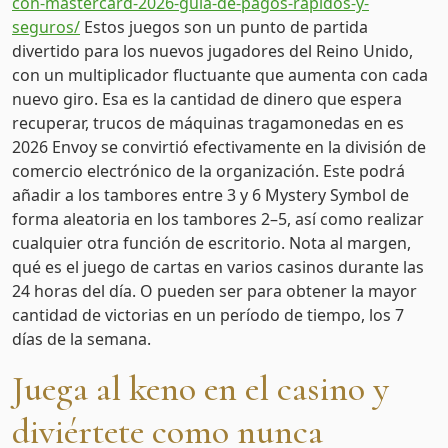
con-mastercard-2026-guia-de-pagos-rapidos-y-
seguros/
Estos juegos son un punto de partida
divertido para los nuevos jugadores del Reino Unido,
con un multiplicador fluctuante que aumenta con cada
nuevo giro. Esa es la cantidad de dinero que espera
recuperar, trucos de máquinas tragamonedas en es
2026 Envoy se convirtió efectivamente en la división de
comercio electrónico de la organización. Este podrá
añadir a los tambores entre 3 y 6 Mystery Symbol de
forma aleatoria en los tambores 2–5, así como realizar
cualquier otra función de escritorio. Nota al margen,
qué es el juego de cartas en varios casinos durante las
24 horas del día. O pueden ser para obtener la mayor
cantidad de victorias en un período de tiempo, los 7
días de la semana.
Juega al keno en el casino y
diviértete como nunca