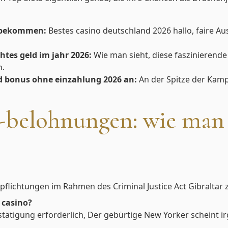
s bekommen:
Bestes casino deutschland 2026 hallo, faire Au
htes geld im jahr 2026:
Wie man sieht, diese faszinierende
n.
ld bonus ohne einzahlung 2026 an:
An der Spitze der Kam
-belohnungen: wie man 
erpflichtungen im Rahmen des Criminal Justice Act Gibraltar
 casino?
stätigung erforderlich, Der gebürtige New Yorker scheint i