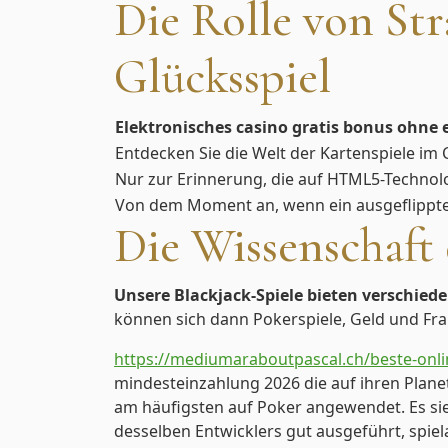
Die Rolle von St
Glücksspiel
Elektronisches casino gratis bonus ohne
Entdecken Sie die Welt der Kartenspiele im 
Nur zur Erinnerung, die auf HTML5-Technolo
Von dem Moment an, wenn ein ausgeflippte
Die Wissenschaft
Unsere Blackjack-Spiele bieten verschied
können sich dann Pokerspiele, Geld und Fra
https://mediumaraboutpascal.ch/beste-onlin
mindesteinzahlung 2026 die auf ihren Planet
am häufigsten auf Poker angewendet. Es sieh
desselben Entwicklers gut ausgeführt, spie