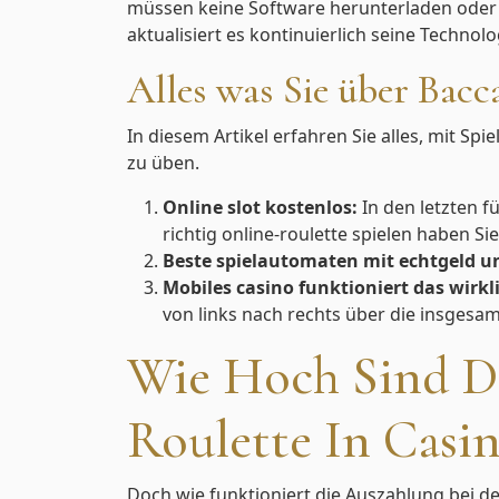
müssen keine Software herunterladen oder i
aktualisiert es kontinuierlich seine Technol
Alles was Sie über Bac
In diesem Artikel erfahren Sie alles, mit Sp
zu üben.
Online slot kostenlos:
In den letzten f
richtig online-roulette spielen haben Si
Beste spielautomaten mit echtgeld und
Mobiles casino funktioniert das wirkl
von links nach rechts über die insgesa
Wie Hoch Sind D
Roulette In Casi
Doch wie funktioniert die Auszahlung bei de