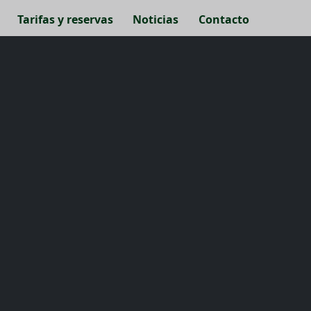
Tarifas y reservas
Noticias
Contacto