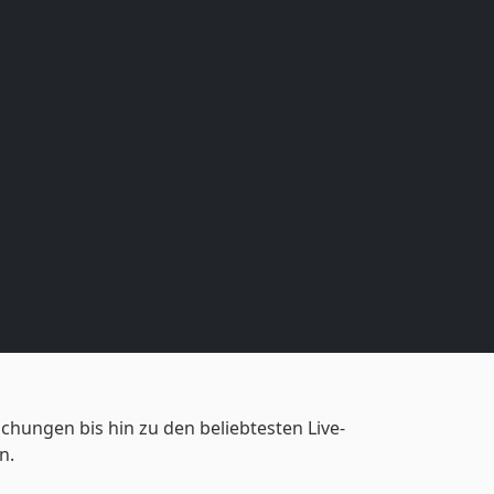
ichungen bis hin zu den beliebtesten Live-
n.