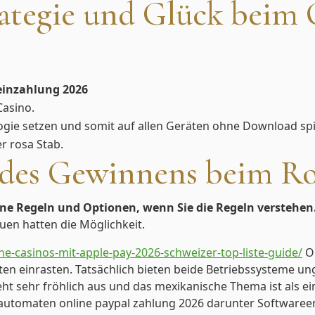
rategie und Glück beim 
 einzahlung 2026
Casino.
gie setzen und somit auf allen Geräten ohne Download spi
r rosa Stab.
 des Gewinnens beim Ro
ene Regeln und Optionen, wenn Sie die Regeln verstehen
uen hatten die Möglichkeit.
e-casinos-mit-apple-pay-2026-schweizer-top-liste-guide/
Oh
en einrasten. Tatsächlich bieten beide Betriebssysteme unge
t sehr fröhlich aus und das mexikanische Thema ist als ei
lautomaten online paypal zahlung 2026 darunter Softwareent