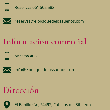
Reservas 661 502 582
reservas@elbosquedelossuenos.com
Información comercial
663 988 405
info@elbosquedelossuenos.com
Dirección
El Bahillo s\n, 24492, Cubillos del Sil, León