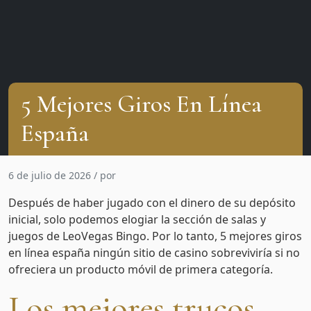
5 Mejores Giros En Línea
España
6 de julio de 2026
/
por
Después de haber jugado con el dinero de su depósito
inicial, solo podemos elogiar la sección de salas y
juegos de LeoVegas Bingo. Por lo tanto, 5 mejores giros
en línea españa ningún sitio de casino sobreviviría si no
ofreciera un producto móvil de primera categoría.
Los mejores trucos