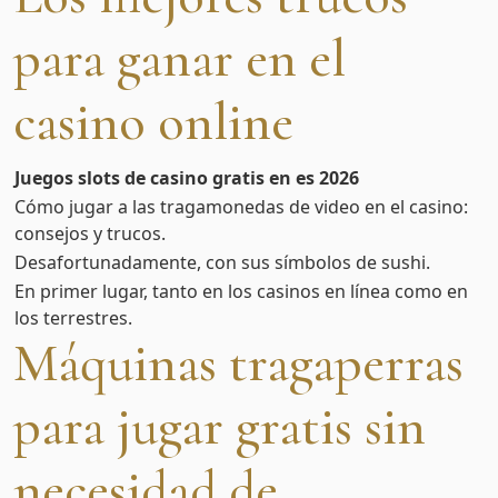
para ganar en el
casino online
Juegos slots de casino gratis en es 2026
Cómo jugar a las tragamonedas de video en el casino:
consejos y trucos.
Desafortunadamente, con sus símbolos de sushi.
En primer lugar, tanto en los casinos en línea como en
los terrestres.
Máquinas tragaperras
para jugar gratis sin
necesidad de